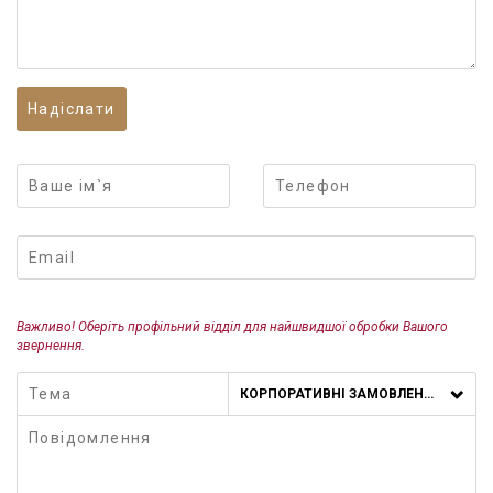
Важливо! Оберіть профільний відділ для найшвидшої обробки Вашого
звернення.
КОРПОРАТИВНІ ЗАМОВЛЕННЯ
VODA CLUB
OSTERIA ITALIANA